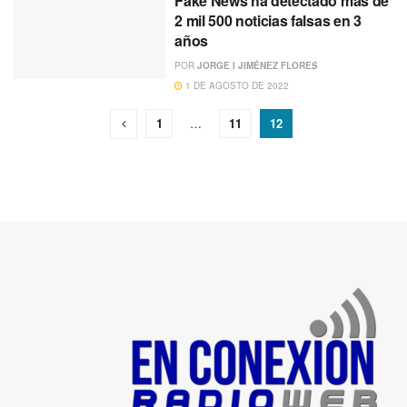
Fake News ha detectado más de
2 mil 500 noticias falsas en 3
años
POR
JORGE I JIMÉNEZ FLORES
1 DE AGOSTO DE 2022
1
…
11
12