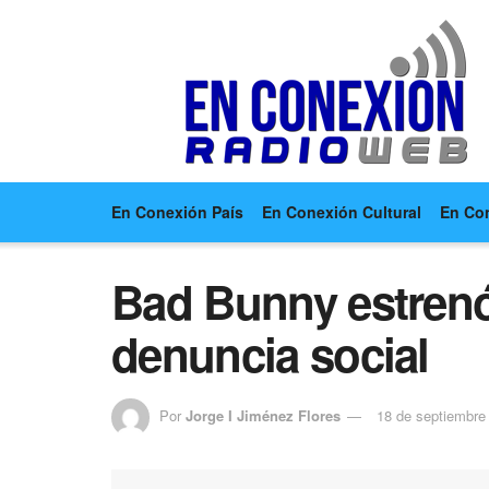
En Conexión País
En Conexión Cultural
En Co
Bad Bunny estrenó
denuncia social
Por
Jorge I Jiménez Flores
18 de septiembre