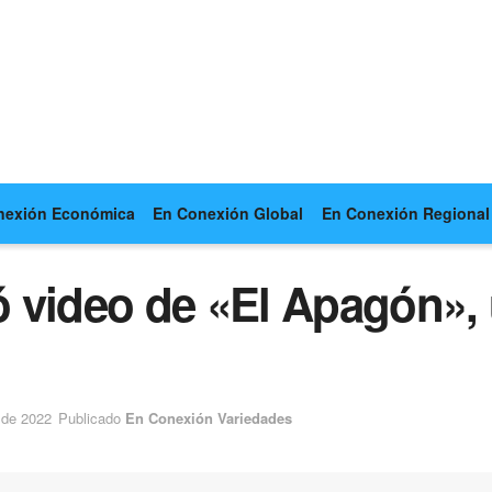
nexión Económica
En Conexión Global
En Conexión Regional
 video de «El Apagón»,
 de 2022
Publicado
En Conexión Variedades