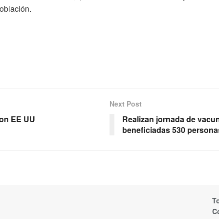
oblación.
Next Post
con EE UU
Realizan jornada de vacu
beneficiadas 530 persona
T
C