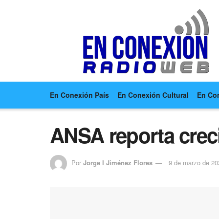
En Conexión País
En Conexión Cultural
En Co
ANSA reporta crec
Por
Jorge I Jiménez Flores
9 de marzo de 20