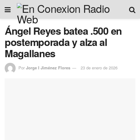
Ángel Reyes batea .500 en
postemporada y alza al
Magallanes
Por
Jorge I Jiménez Flores
23 de enero de 2026