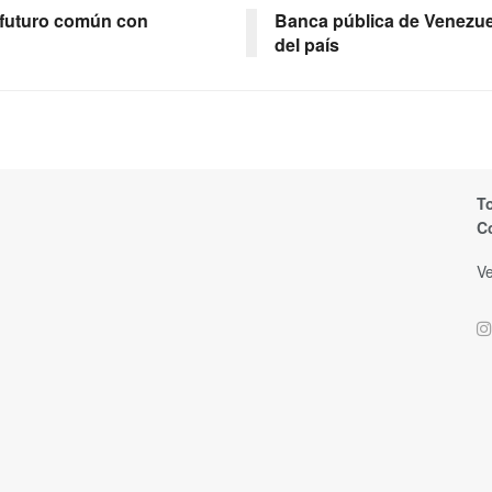
n futuro común con
Banca pública de Venezue
del país
T
C
Ve