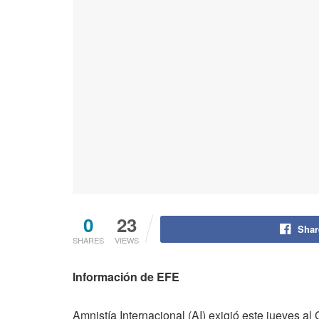
0
23
Shar
SHARES
VIEWS
Información de EFE
Amnistía Internacional (AI) exigió este jueves 