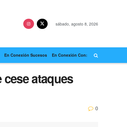
sábado, agosto 8, 2026
En Conexión Sucesos
En Conexión Con:
e cese ataques
0