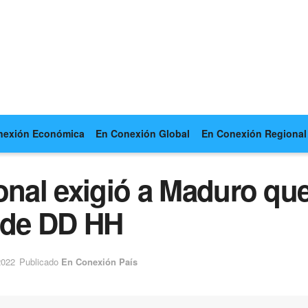
nexión Económica
En Conexión Global
En Conexión Regional
onal exigió a Maduro qu
 de DD HH
2022
Publicado
En Conexión País