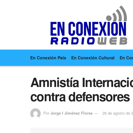
En Conexión País
En Conexión Cultural
En Co
Amnistía Internaci
contra defensores
Por
Jorge I Jiménez Flores
26 de agosto de 