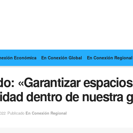
nexión Económica
En Conexión Global
En Conexión Regional
o: «Garantizar espacios 
idad dentro de nuestra 
2022
Publicado
En Conexión Regional