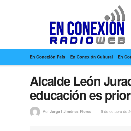
En Conexión País
En Conexión Cultural
En Co
Alcalde León Jurad
educación es prior
Por
Jorge I Jiménez Flores
5 de octubre de 