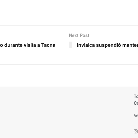
Next Post
o durante visita a Tacna
Invialca suspendió manten
T
C
Ve