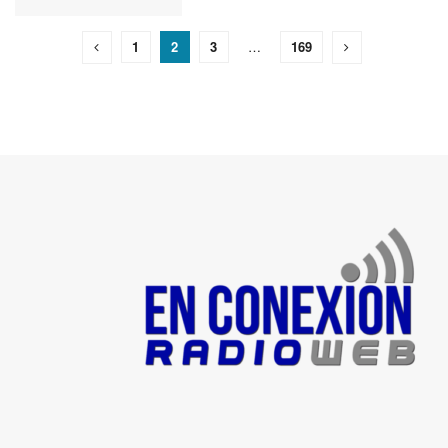
1
2
3
…
169